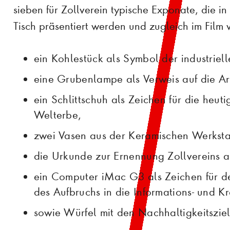
sieben für Zollverein typische Exponate, die in
Tisch präsentiert werden und zugleich im Film 
ein Kohlestück als Symbol der industriel
eine Grubenlampe als Verweis auf die Ar
ein Schlittschuh als Zeichen für die heut
Welterbe,
zwei Vasen aus der Keramischen Werksta
die Urkunde zur Ernennung Zollvereins
ein Computer iMac G3 als Zeichen für d
des Aufbruchs in die Informations- und Kr
sowie Würfel mit den Nachhaltigkeitszie