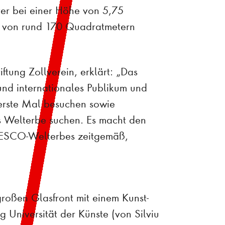
ter bei einer Höhe von 5,75
e von rund 170 Quadratmetern
ftung Zollverein, erklärt: „Das
und internationales Publikum und
erste Mal besuchen sowie
as Welterbe suchen. Es macht den
NESCO-Welterbes zeitgemäß,
roßen Glasfront mit einem Kunst-
 Universität der Künste (von Silviu