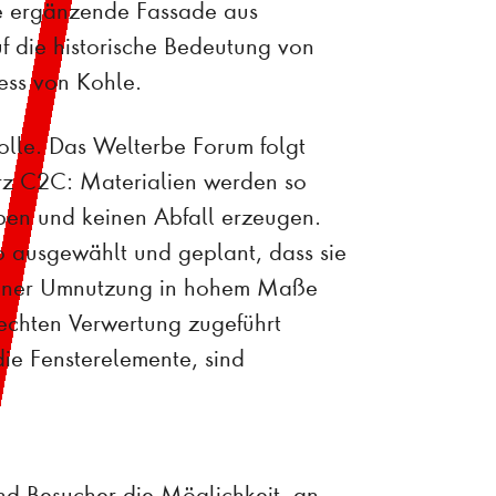
ie ergänzende Fassade aus
f die historische Bedeutung von
ess von Kohle.
Rolle. Das Welterbe Forum folgt
rz C2C: Materialien werden so
eiben und keinen Abfall erzeugen.
o ausgewählt und geplant, dass sie
einer Umnutzung in hohem Maße
echten Verwertung zugeführt
e Fensterelemente, sind
d Besucher die Möglichkeit, an