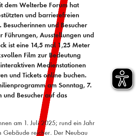
Mit dem Welterbe Forum hat
estützten und barrierefreien
t. Besucherinnen und Besucher
er Führungen, Ausstellungen und
k ist eine 14,5 mal 1,25 Meter
svollen Film zur Bedeutung
interaktiven Medienstationen
n und Tickets online buchen.
amilienprogramm am Sonntag, 7.
n und Besucher auf das
nen am 1. Juli 2025; rund ein Jahr
ein Gebäude reicher. Der Neubau