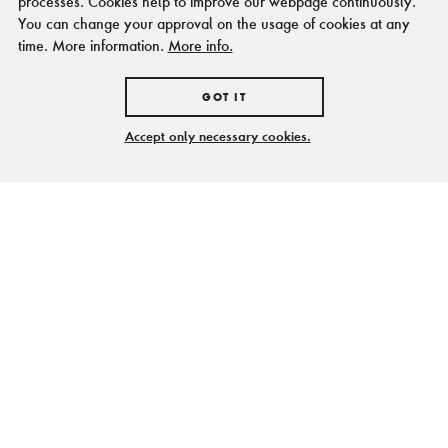
processes. Cookies help to improve our webpage continuously.
You can change your approval on the usage of cookies at any
time. More information.
More info.
GOT IT
Accept only necessary cookies.
Viel Zollverein fürs Geld
Das Gelände des UNESCO-Welterbes
Zollverein ist jederzeit kostenfrei zugänglich.
Zum Welterbe gehören die Zeche und die
Kokerei Zollverein.