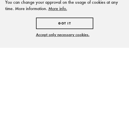
You can change your approval on the usage of cookies at any
time. More information.
More info.
GOT IT
Accept only necessary cookies.
Zollverein hat eine
weltweite Ausstrahlung
Etwa 500 Studierende, rund 70 Lehrende sowie
Mitarbeiterinnen und Mitarbeiter der Folkwang
Universität der Künste im Fachbereich