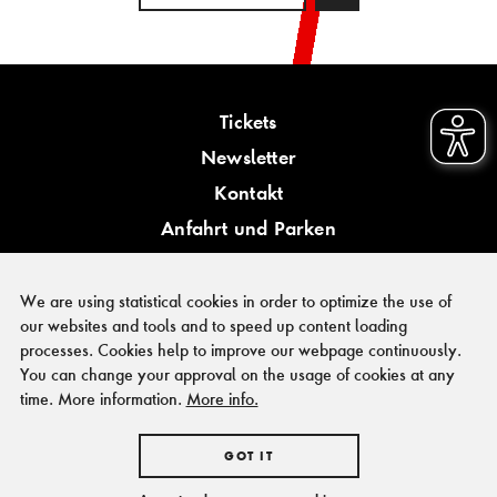
Tickets
Newsletter
Kontakt
Anfahrt und Parken
Barrierefreiheit
We are using statistical cookies in order to optimize the use of
our websites and tools and to speed up content loading
processes. Cookies help to improve our webpage continuously.
You can change your approval on the usage of cookies at any
PRESSE
time. More information.
More info.
FÖRDERER & KOOPERATIONSPARTNER
IMPRESSUM
GOT IT
HAUSORDNUNG
DATENSCHUTZ