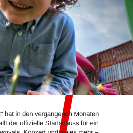
t“ hat in den vergangenen Monaten
t der offizielle Startschuss für ein
stivals, Konzert und vieles mehr –