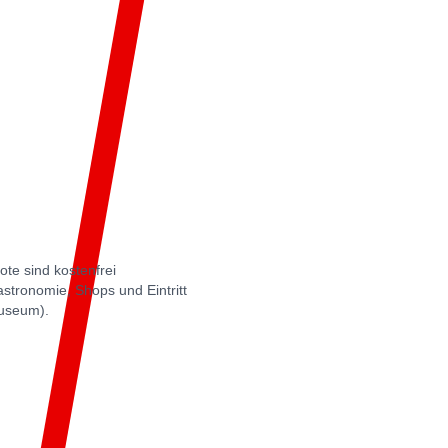
te sind kostenfrei
ronomie, Shops und Eintritt
useum).