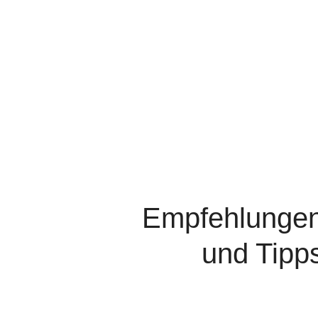
Empfehl­unge
und Tipp