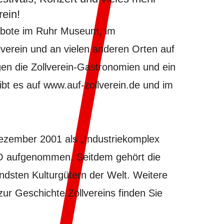
rein!
gebote im Ruhr Museum, im
verein und an vielen anderen Orten auf
gen die
Zollverein-Gastronomien
und ein
ibt es auf
www.auf-zollverein.de
und im
ezember 2001 als „Industriekomplex
CO aufgenommen. Seitdem gehört die
endsten Kulturgütern der Welt. Weitere
r Geschichte Zollvereins finden Sie