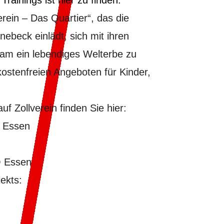
Trainings ist
hier
zu finden.
erein – Das Quartier“, das die
beck einlädt, sich mit ihren
am ein lebendiges Welterbe zu
kostenfreien Angeboten für Kinder,
 Zollverein finden Sie hier:
O Essen
O Essen
ekts: