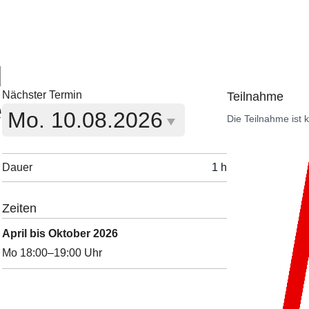
d
Nächster Termin
Teilnahme
e
Aktuell ausgewähltes Datum:
Mo.
10.08.2026
Die Teilnahme ist 
Dauer
1 h
Zeiten
April bis Oktober 2026
Mo 18:00–19:00 Uhr