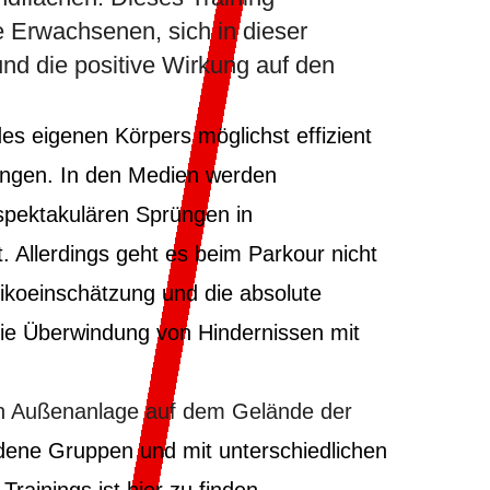
e Erwachsenen, sich in dieser
nd die positive Wirkung auf den
des eigenen Körpers möglichst effizient
angen. In den Medien werden
 spektakulären Sprüngen in
 Allerdings geht es beim Parkour nicht
sikoeinschätzung und die absolute
ie Überwindung von Hindernissen mit
hen Außenanlage auf dem Gelände der
edene Gruppen und mit unterschiedlichen