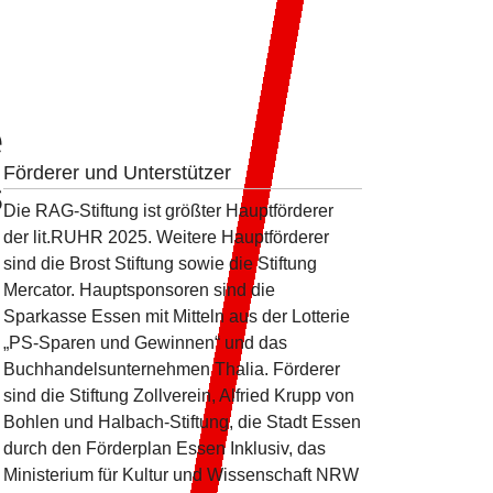
e
Förderer und Unterstützer
s
Die RAG-Stiftung ist größter Hauptförderer
der lit.RUHR 2025. Weitere Hauptförderer
sind die Brost Stiftung sowie die Stiftung
Mercator. Hauptsponsoren sind die
Sparkasse Essen mit Mitteln aus der Lotterie
„PS-Sparen und Gewinnen“ und das
Buchhandelsunternehmen Thalia. Förderer
sind die Stiftung Zollverein, Alfried Krupp von
Bohlen und Halbach-Stiftung, die Stadt Essen
durch den Förderplan Essen Inklusiv, das
Ministerium für Kultur und Wissenschaft NRW