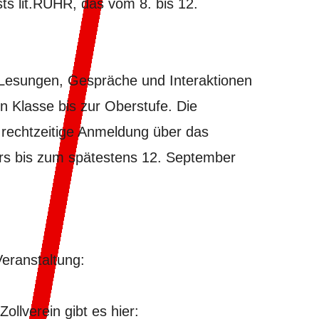
ests
lit.RUHR
, das vom 8. bis 12.
 Lesungen, Gespräche und Interaktionen
n Klasse bis zur Oberstufe. Die
 rechtzeitige Anmeldung über das
rs bis zum spätestens 12. September
Veranstaltung:
ollverein gibt es hier: