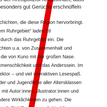
besonders gut Gerüche erschnüffeln
chichten, die diese Region hervorbringt.
em Ruhrgebiet“ laden 18
durch das Ruhrgebiet ein. Die
ichten u.a. von Zusammenhalt und
t die von Kuno mit der großen Nase.
Mitmenschlichkeit und das Anderssein. Im
ktor – und viel interaktiven Lesespaß.
der und Jugendliche aller Altersklassen
mit Autor:innen, Illustrator:innen und
dere Wirklichkeiten zu gehen. Die