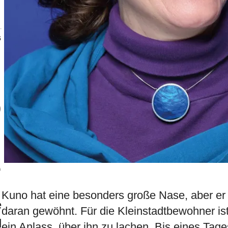
6
o
n
e
Kuno hat eine besonders große Nase, aber er 
e
daran gewöhnt. Für die Kleinstadtbewohner i
d
ein Anlass, über ihn zu lachen. Bis eines Tage