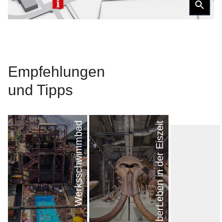
Empfehl­ungen
und Tipps
Werksschwimmbad
überLeben in der Eiszeit
nächster Eintrag