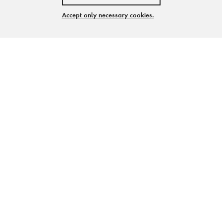
Accept only necessary cookies.
Abenteuerwelt auf
historischem Boden
Balancierstangen, ein Kletterturm mit
Tunnelrutsche, Hangelstangen und weitere
Spielgeräte - rund um den Färbergarten im
Zollverein Park ist eine große Spieloase
entstanden.
Auf historischem Grund können Kinder hier spielerisch