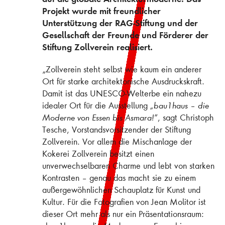
Projekt wurde mit freundlicher
Unterstützung der RAG-Stiftung und der
Gesellschaft der Freunde und Förderer der
Stiftung Zollverein realisiert.
„Zollverein steht selbst wie kaum ein anderer
Ort für starke architektonische Ausdruckskraft.
Damit ist das UNESCO-Welterbe ein nahezu
idealer Ort für die Ausstellung
„bau1haus – die
Moderne von Essen bis Asmara!
“, sagt Christoph
Tesche, Vorstandsvorsitzender der Stiftung
Zollverein. Vor allem die Mischanlage der
Kokerei Zollverein besitzt einen
unverwechselbaren Charme und lebt von starken
Kontrasten – genau das macht sie zu einem
außergewöhnlichen Schauplatz für Kunst und
Kultur. Für die Fotografien von Jean Molitor ist
dieser Ort mehr als nur ein Präsentationsraum: