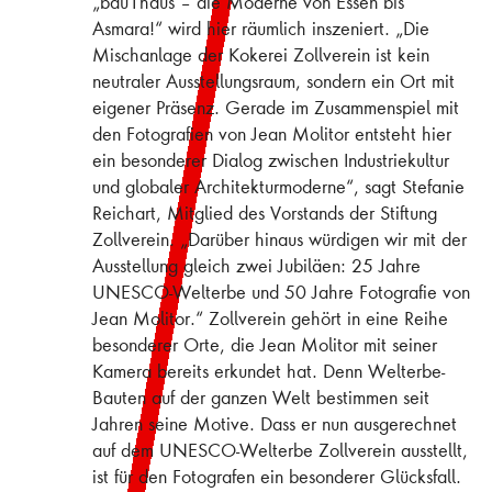
„bau1haus – die Moderne von Essen bis
Asmara!“ wird hier räumlich inszeniert. „Die
Mischanlage der Kokerei Zollverein ist kein
neutraler Ausstellungsraum, sondern ein Ort mit
eigener Präsenz. Gerade im Zusammenspiel mit
den Fotografien von Jean Molitor entsteht hier
ein besonderer Dialog zwischen Industriekultur
und globaler Architekturmoderne“, sagt Stefanie
Reichart, Mitglied des Vorstands der Stiftung
Zollverein. „Darüber hinaus würdigen wir mit der
Ausstellung gleich zwei Jubiläen: 25 Jahre
UNESCO-Welterbe und 50 Jahre Fotografie von
Jean Molitor.“ Zollverein gehört in eine Reihe
besonderer Orte, die Jean Molitor mit seiner
Kamera bereits erkundet hat. Denn Welterbe-
Bauten auf der ganzen Welt bestimmen seit
Jahren seine Motive. Dass er nun ausgerechnet
auf dem UNESCO-Welterbe Zollverein ausstellt,
ist für den Fotografen ein besonderer Glücksfall.