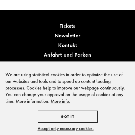
Tickets
Newsletter
Kontakt
Anfahrt und Parken
Barrierefreiheit
We are using statistical cookies in order to optimize the use of
our websites and tools and to speed up content loading
processes. Cookies help to improve our webpage continuously.
You can change your approval on the usage of cookies at any
PRESSE
time. More information.
More info.
FÖRDERER & KOOPERATIONSPARTNER
IMPRESSUM
GOT IT
HAUSORDNUNG
DATENSCHUTZ
Accept only necessary cookies.