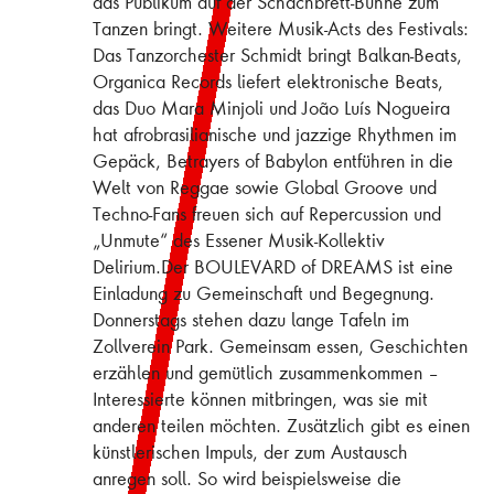
das Publikum auf der Schachbrett-Bühne zum
Tanzen bringt. Weitere Musik-Acts des Festivals:
Das Tanzorchester Schmidt bringt Balkan-Beats,
Organica Records liefert elektronische Beats,
das Duo Mara Minjoli und João Luís Nogueira
hat afrobrasilianische und jazzige Rhythmen im
Gepäck, Betrayers of Babylon entführen in die
Welt von Reggae sowie Global Groove und
Techno-Fans freuen sich auf Repercussion und
„Unmute“ des Essener Musik-Kollektiv
Delirium.Der BOULEVARD of DREAMS ist eine
Einladung zu Gemeinschaft und Begegnung.
Donnerstags stehen dazu lange Tafeln im
Zollverein Park. Gemeinsam essen, Geschichten
erzählen und gemütlich zusammenkommen –
Interessierte können mitbringen, was sie mit
anderen teilen möchten. Zusätzlich gibt es einen
künstlerischen Impuls, der zum Austausch
anregen soll. So wird beispielsweise die