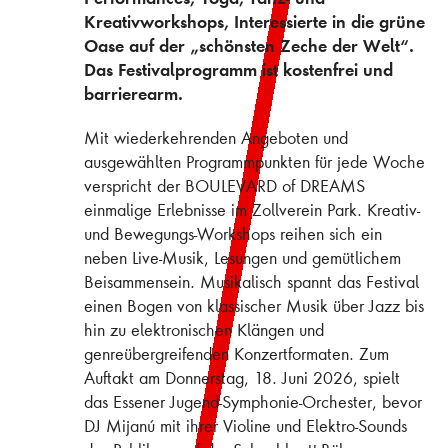
Kreativworkshops, Interessierte in die grüne
Oase auf der „schönsten Zeche der Welt“.
Das Festivalprogramm ist kostenfrei und
barrierearm.
Mit wiederkehrenden Angeboten und
ausgewählten Programmpunkten für jede Woche
verspricht der BOULEVARD of DREAMS
einmalige Erlebnisse im Zollverein Park. Kreativ-
und Bewegungs-Workshops reihen sich ein
neben Live-Musik, Lesungen und gemütlichem
Beisammensein. Musikalisch spannt das Festival
einen Bogen von klassischer Musik über Jazz bis
hin zu elektronischen Klängen und
genreübergreifenden Konzertformaten. Zum
Auftakt am Donnerstag, 18. Juni 2026, spielt
das Essener Jugend-Symphonie-Orchester, bevor
DJ Mijanú mit ihrer Violine und Elektro-Sounds