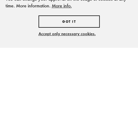
PRESSE
time. More information.
More info.
FÖRDERER & KOOPERATIONSPARTNER
IMPRESSUM
GOT IT
HAUSORDNUNG
DATENSCHUTZ
Accept only necessary cookies.