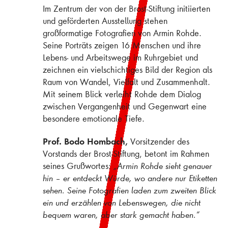
Im Zentrum der von der Brost-Stiftung initiierten
und geförderten Ausstellung stehen
großformatige Fotografien von Armin Rohde.
Seine Porträts zeigen 16 Menschen und ihre
Lebens- und Arbeitswege im Ruhrgebiet und
zeichnen ein vielschichtiges Bild der Region als
Raum von Wandel, Vielfalt und Zusammenhalt.
Mit seinem Blick verleiht Rohde dem Dialog
zwischen Vergangenheit und Gegenwart eine
besondere emotionale Tiefe.
Prof. Bodo Hombach,
Vorsitzender des
Vorstands der Brost-Stiftung, betont im Rahmen
seines Grußwortes:
„Armin Rohde sieht genauer
hin – er entdeckt Würde, wo andere nur Etiketten
sehen. Seine Fotografien laden zum zweiten Blick
ein und erzählen von Lebenswegen, die nicht
bequem waren, aber stark gemacht haben.“