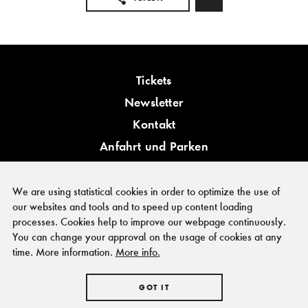
Tickets
Newsletter
Kontakt
Anfahrt und Parken
Barrierefreiheit
We are using statistical cookies in order to optimize the use of
our websites and tools and to speed up content loading
processes. Cookies help to improve our webpage continuously.
You can change your approval on the usage of cookies at any
PRESSE
time. More information.
More info.
FÖRDERER & KOOPERATIONSPARTNER
IMPRESSUM
GOT IT
HAUSORDNUNG
DATENSCHUTZ