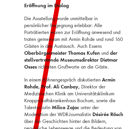
Eröffnung im Dialog
Die Ausstellung wurde unmittelbar in
persönlicher Begegnung erlebbar: Alle
Porträtierten waren zur Eröffnung anwesend und
traten gemeinsam mit Armin Rohde und rund 160
Gästen in den Austausch. Auch Essens
Oberbürgermeister Thomas Kufen
der
und
stellvertretende Museumsdirektor Dietmar
Osses
richteten Grußworte an die Gäste.
Armin
In einem Bühnengespräch diskutierten
Rohde, Prof. Ali Canbay,
Direktor der
Medizinischen Klinik am Universitätsklinikum
Knappschaftskrankenhaus Bochum, sowie die
Milica Zajac
Talentscoutin
unter der
Désirée Rösch
Moderation der WDR-Journalistin
über die Geschichten hinter den Bildern,
persönliche Lebenswege und die Bedeutung von