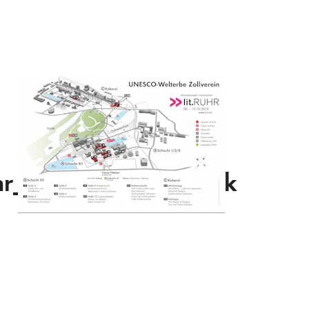
hr_230x148_KK_druck