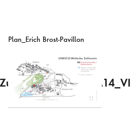
Plan_Erich Brost-Pavillon
Zufahrten_WEB_vt_A14_VI