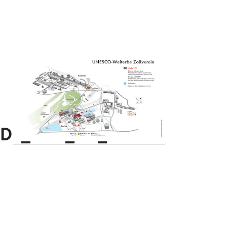
DE_web_KK_final