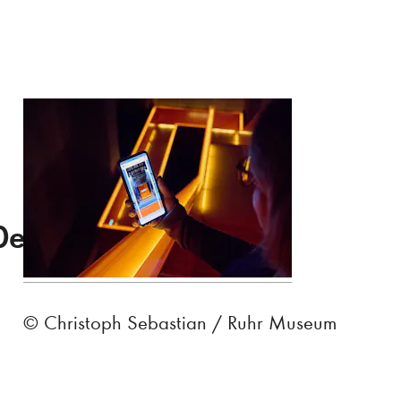
0e002_f89fe680aa
© Christoph Sebastian / Ruhr Museum