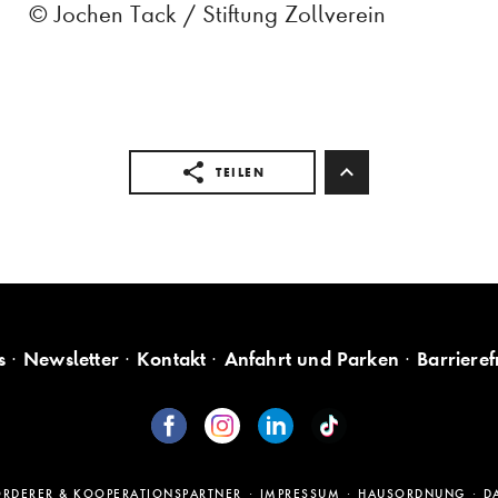
© Jochen Tack / Stiftung Zollverein
TEILEN
s
Newsletter
Kontakt
Anfahrt und Parken
Barrieref
ÖRDERER & KOOPERATIONSPARTNER
IMPRESSUM
HAUSORDNUNG
D